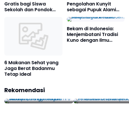
Gratis bagi Siswa
Pengolahan Kunyit
Sekolah dan Pondok
sebagai Pupuk Alami
Pesantren Dimulai Juli
untuk Tanaman subur
Ini
Bekam di Indonesia:
Menjembatani Tradisi
Kuno dengan Ilmu
Modern
6 Makanan Sehat yang
Jaga Berat Badanmu
Tetap Ideal
Jika Kamu Sering
Poltekkes Aceh,
Rekomendasi
Mengalami 6 Tanda ini,
Menyediakan Pendidi
Mungkin Sudah Saatnya
Kesehatan Berkualita
Kurangi Konsumsi Garam
Tanah Rencong