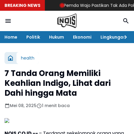
BREAKING NEWS
Pemda Wajo Pastikan Tak Ada Pokok P
Home
Politik
Hukum
Ekonomi
Lingkungan
health
7 Tanda Orang Memiliki
Keahlian Indigo, Lihat dari
Dahi hingga Mata
Mei 08, 2025
1 menit baca
NOIS.CO.ID --
– Terdapat sekelompok orang yang