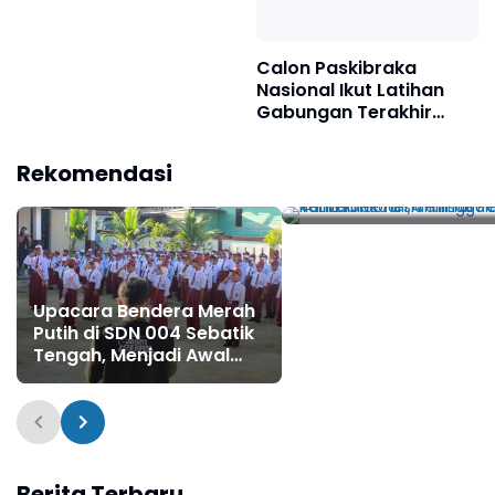
Tahun 2025
Calon Paskibraka
Nasional Ikut Latihan
Gabungan Terakhir
Sebelum Ke Istana
4 Film Indonesia Rilis 
Rekomendasi
Pekan Kemerdekaan,
Termasuk Merah Puti
One For All hingga La
Tahzan
Upacara Bendera Merah
Putih di SDN 004 Sebatik
Tengah, Menjadi Awal
Ekspedisi Jagat Literasi
di Kaltara
Berita Terbaru