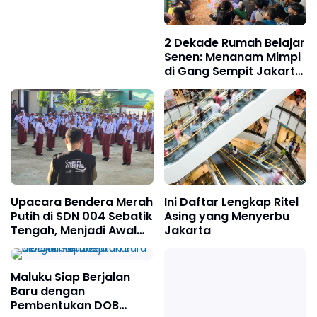
Kisah Perjuangan
Warga Tasikmalaya
2 Dekade Rumah Belajar
Senen: Menanam Mimpi
di Gang Sempit Jakarta
di Pinggir Rel
Upacara Bendera Merah
Ini Daftar Lengkap Ritel
Putih di SDN 004 Sebatik
Asing yang Menyerbu
Tengah, Menjadi Awal
Jakarta
Ekspedisi Jagat Literasi
di Kaltara
Maluku Siap Berjalan
Baru dengan
Pembentukan DOB