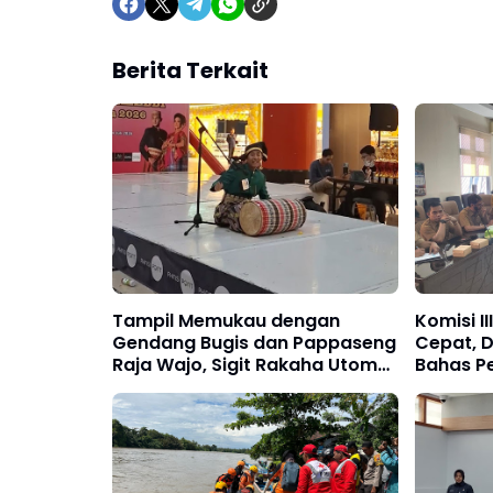
Berita Terkait
Tampil Memukau dengan
Komisi I
Gendang Bugis dan Pappaseng
Cepat, D
Raja Wajo, Sigit Rakaha Utomo
Bahas P
Raih Juara 2 Talent Show
Jalan