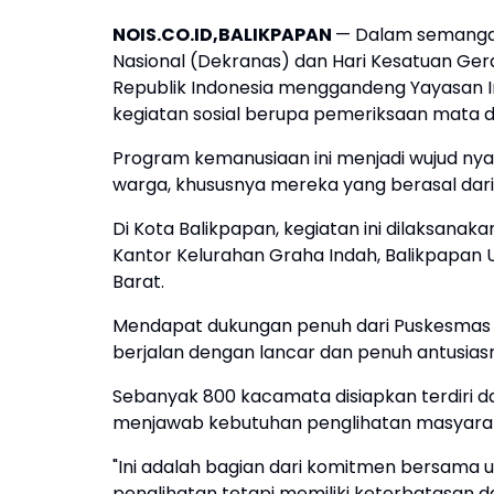
NOIS.CO.ID,BALIKPAPAN
— Dalam semangat
Nasional (Dekranas) dan Hari Kesatuan Ge
Republik Indonesia menggandeng Yayasan 
kegiatan sosial berupa pemeriksaan mata 
Program kemanusiaan ini menjadi wujud ny
warga, khususnya mereka yang berasal dari
Di Kota Balikpapan, kegiatan ini dilaksanaka
Kantor Kelurahan Graha Indah, Balikpapan 
Barat.
Mendapat dukungan penuh dari Puskesmas s
berjalan dengan lancar dan penuh antusias
Sebanyak 800 kacamata disiapkan terdiri 
menjawab kebutuhan penglihatan masyaraka
"Ini adalah bagian dari komitmen bersam
penglihatan tetapi memiliki keterbatasan d