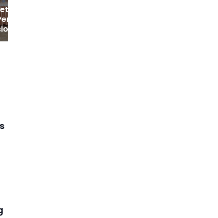
Ketua DPRD Wajo
 Peresmian
onal 1.061
si
elurahan Merah
s
g