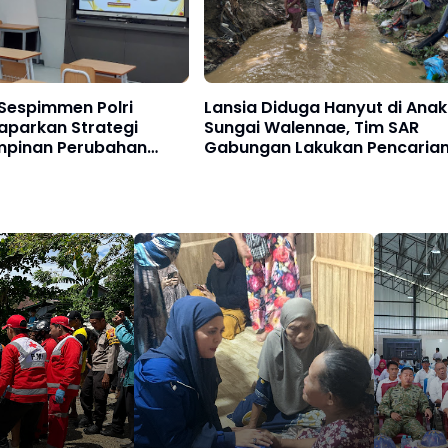
Sespimmen Polri
Lansia Diduga Hanyut di Anak
Paparkan Strategi
Sungai Walennae, Tim SAR
pinan Perubahan
Gabungan Lakukan Pencaria
AS di FGD Pontianak