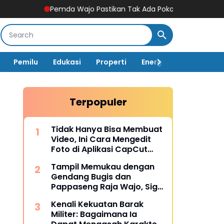
Pemda Wajo Pastikan Tak Ada Pokok Pikiran DPRD di Dinas PUPR
Pemilu
Edukasi
Properti
Energi
Pemerintah
Terpopuler
Tidak Hanya Bisa Membuat
Video, Ini Cara Mengedit
Foto di Aplikasi CapCut
Lengkap dengan Fitur-
Tampil Memukau dengan
fiturnya
Gendang Bugis dan
Pappaseng Raja Wajo, Sigit
Rakaha Utomo Raih Juara
Kenali Kekuatan Barak
2 Talent Show
Militer: Bagaimana Ia