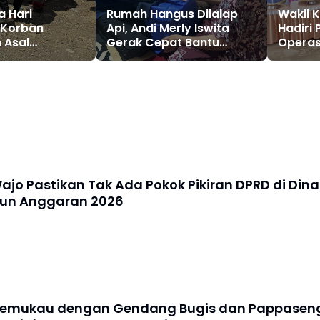
a Hari
Rumah Hangus Dilalap
Wakil 
 Korban
Api, Andi Merly Iswita
Hadiri
 Asal
Gerak Cepat Bantu
Operasi
ru Ditemukan
Korban Kebakaran di
Kopera
ungai Latonro
Pallimae
Desa/K
Putih
jo Pastikan Tak Ada Pokok Pikiran DPRD di Dina
hun Anggaran 2026
Memukau dengan Gendang Bugis dan Pappasen