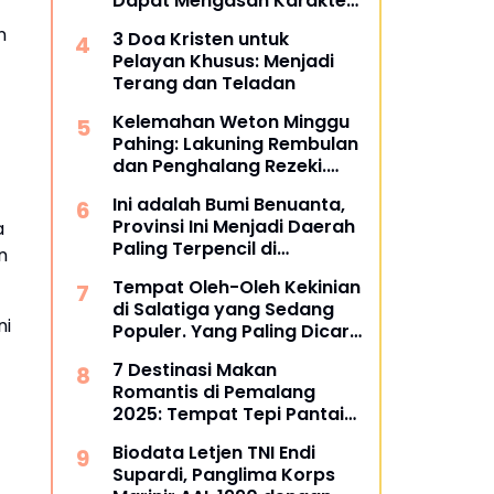
Dapat Mengasah Karakter
Anak Anda?
n
3 Doa Kristen untuk
Pelayan Khusus: Menjadi
Terang dan Teladan
Kelemahan Weton Minggu
Pahing: Lakuning Rembulan
dan Penghalang Rezeki.
Apa Itu?
Ini adalah Bumi Benuanta,
Provinsi Ini Menjadi Daerah
a
Paling Terpencil di
n
Indonesia Melebihi Papua
Tempat Oleh-Oleh Kekinian
dan Papua Barat
di Salatiga yang Sedang
ni
Populer. Yang Paling Dicari
Wisatawan.
7 Destinasi Makan
Romantis di Pemalang
2025: Tempat Tepi Pantai
yang Bikin Foto Melejitkan
Biodata Letjen TNI Endi
Engagement
Supardi, Panglima Korps