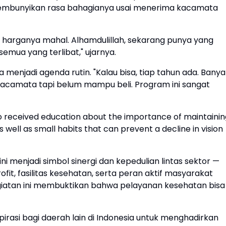
embunyikan rasa bahagianya usai menerima kacamata
i harganya mahal. Alhamdulillah, sekarang punya yang
emua yang terlibat," ujarnya.
 menjadi agenda rutin. "Kalau bisa, tiap tahun ada. Bany
 kacamata tapi belum mampu beli. Program ini sangat
lso received education about the importance of maintaini
 well as small habits that can prevent a decline in vision
ini menjadi simbol sinergi dan kepedulian lintas sektor —
fit, fasilitas kesehatan, serta peran aktif masyarakat
giatan ini membuktikan bahwa pelayanan kesehatan bisa
nspirasi bagi daerah lain di Indonesia untuk menghadirkan