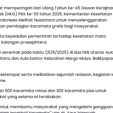
 memperingati Hari Ulang Tahun ke-45 Dewan Kerajina
rak (HKG) PKK ke-53 tahun 2025, Kementerian Kesehatan
Indonesia Melihat Nusantara untuk menyelenggarakan
dan pembagian kacamata gratis bagi masyarakat.
ata kepedulian pemerintah terhadap kesehatan mata
 kalangan prasejahtera.
n serentak pada Sabtu (21/6/2025) di dua titik utama: Aul
Utara, dan Aula Kantor Kelurahan Margo Mulyo, Balikpapa
etempat serta melibatkan sejumlah relawan, kegiatan i
me.
dari 500 kacamata minus dan 300 kacamata plus untuk
t yang selama ini terabaikan.
a untuk membantu masyarakat yang mengalami gangguan
alam membeli kacamata," ujar dr. Agus Iriansyah,