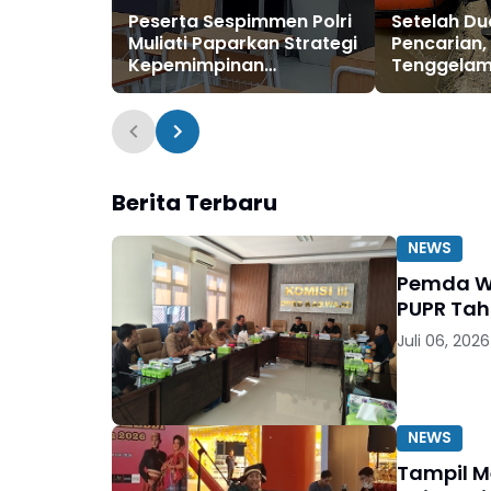
Peserta Sespimmen Polri
Setelah Du
Muliati Paparkan Strategi
Pencarian,
Kepemimpinan
Tenggelam
Perubahan Lewat SFAS di
Sabbangpa
FGD Pontianak
di Muara S
Bone
Berita Terbaru
NEWS
Pemda Wa
PUPR Ta
Juli 06, 2026
NEWS
Tampil 