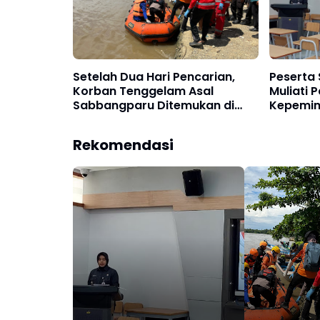
Setelah Dua Hari Pencarian,
Peserta 
Korban Tenggelam Asal
Muliati 
Sabbangparu Ditemukan di
Kepemim
Muara Sungai Latonro Bone
Lewat SF
Rekomendasi