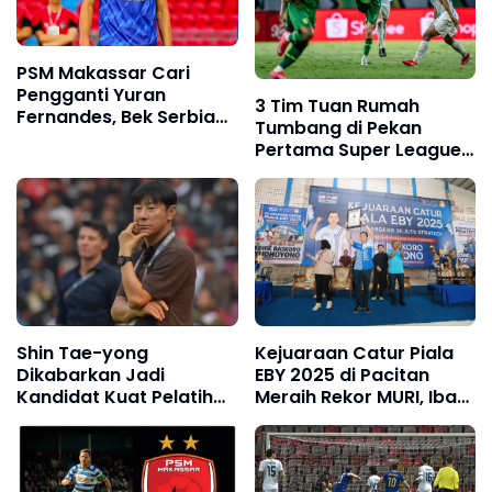
PSM Makassar Cari
Pengganti Yuran
3 Tim Tuan Rumah
Fernandes, Bek Serbia
Tumbang di Pekan
Nenad Lalic Masuk
Pertama Super League
Radar Juku Eja
2025/2026, Persebaya
Surabaya Jadi Korban
Pertama!
Shin Tae-yong
Kejuaraan Catur Piala
Dikabarkan Jadi
EBY 2025 di Pacitan
Kandidat Kuat Pelatih
Meraih Rekor MURI, Ibas:
Persija Jakarta Musim
Ini Waktu Spesial
2026/2027