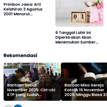
Keuangan
Primbon Jawa: Arti
Kelahiran 3 Agustus
2001 Menurut
Perhitungan Wuku dan
Weton
6 Tanggal Lahir Ini
Diperkirakan Akan
Menemukan Sumber
Kekayaan Utama pada
Usia 24 sampai 40
Rekomendasi
Tahun
Bantuan Sosial
Bacaan Misa Gereja
November 2025: Ciri-ciri
Katolik 16 November
KTP yang Sudah
2025: Minggu Biasa XX
Terdaftar dan Cara
Mengusulkan Jika Belum