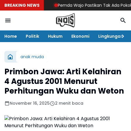
BREAKING NEWS
Pemda Wajo Pastikan Tak Ada Pokok Pikir
Home
Politik
Hukum
Ekonomi
Lingkungan
anak muda
Primbon Jawa: Arti Kelahiran
4 Agustus 2001 Menurut
Perhitungan Wuku dan Weton
November 16, 2025
2 menit baca