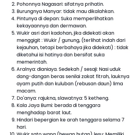
Pohonnya Nagasari: sifatnya prihatin.
Burungnya Manyar: tidak mau dikalahkan.
Pintunya di depan: Suka memperlihatkan
kekayaannya dan dermawan.
Wukir asri dari kadohan, jika didekati akan
menggigit : Wukir / gunung, (terlihat indah dari
kejauhan, tetapi berbahaya jika didekati) : tidak
diketahui isi hatinya dan bersifat suka
memerintah.
Aralnya: dianiaya. Sedekah / sesaji: Nasi uduk
dang-dangan beras senilai zakat fitrah, lauknya
ayam putih dan kuluban (rebusan daun) lima
macam.
Do'anya: rajukna, slawatnya: 5 ketheng.
Kala Jaya Bumi: berada di tenggara
menghadap barat laut.
Hindari bepergian ke arah tenggara selama 7
hari.
Wukir sato wana (hewan hutan) lesu: Memiliki