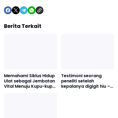
Berita Terkait
Memahami Siklus Hidup
Testimoni seorang
Ulat sebagai Jembatan
peneliti setelah
Vital Menuju Kupu-kupu
kepalanya digigit hiu –
dan Kecoak
'Hewan ini membiarkan
saya hidup'