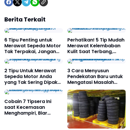
Berita Terkait
6 Tipu Penting untuk
Perhatikan! 5 Tip Mudah
Merawat Sepeda Motor
Merawat Kelembaban
Tak Terpakai, Jangan
Kulit Saat Terbang,
Biarkan Rusak!
Sangat Praktis
2 Tipu Untuk Merawat
3 Cara Menyusun
Sepeda Motor Anda
Pendekatan Baru untuk
yang Tak Sering Dipakai
Mengatasi Masalah
agar Selalu Siap dan
dengan Tenang dan
Praktis!
Sikap yang Lebih Positif
& Terstruktur!
Cobain 7 Tipsera Ini
saat Kecemasan
Menghampiri, Biar
Segera Tenang dalam 5
Menit