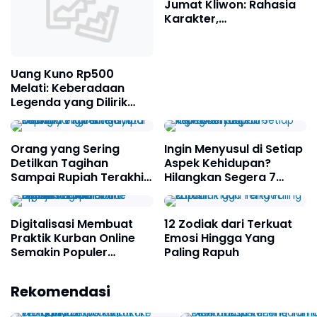
Jumat Kliwon: Rahasia
Karakter,
Keberuntungan, dan
Cinta Menurut Primbon
Jawa
Uang Kuno Rp500
Melati: Keberadaan
Legenda yang Dilirik
Pengumpul Dunia
Orang yang Sering
Ingin Menyusul di Setiap
Detilkan Tagihan
Aspek Kehidupan?
Sampai Rupiah Terakhir
Hilangkan Segera 7
ternyata Memiliki 7
Kebiasaan Ini!
Karakteristik Unik Ini
Digitalisasi Membuat
12 Zodiak dari Terkuat
Praktik Kurban Online
Emosi Hingga Yang
Semakin Populer
Paling Rapuh
menjelang Idul Adha:
Wali Kota Bekasi
Mental Baja Lamine
Apakah Hal Ini
Rekomendasi
Ingatkan Warganya
Yamal: Dibentuk oleh
Diperbolehkan?
Laporkan Penggunaan
Pengalaman Pedih M