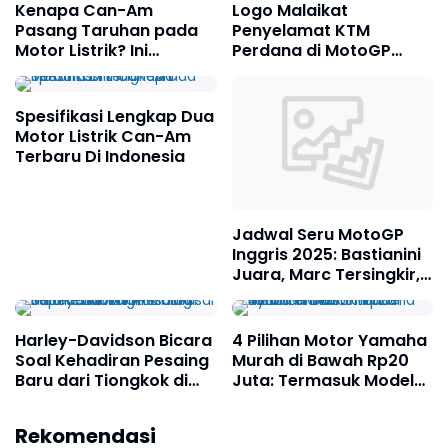
Kenapa Can-Am
Logo Malaikat
Pasang Taruhan pada
Penyelamat KTM
Motor Listrik? Ini
Perdana di MotoGP
Alasannya: Spesialis
Inggris 2025
Truk Roda Tiga dan ATV
Siap Mengejutkan Pasar
Spesifikasi Lengkap Dua
Motor Listrik Can-Am
Terbaru Di Indonesia
Jadwal Seru MotoGP
Inggris 2025: Bastianini
Juara, Marc Tersingkir,
Update Klasemen
Terkini
Harley-Davidson Bicara
4 Pilihan Motor Yamaha
Soal Kehadiran Pesaing
Murah di Bawah Rp20
Baru dari Tiongkok di
Juta: Termasuk Model
Pasar Sepeda Motor
Terbaru Gear Ultima
Logo Malaikat
Harley-Davidson
Premium Indonesia
Hybrid!
Rekomendasi
Penyelamat KTM
Hadirkan 7 Model Bar