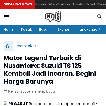
BREAKING NEWS
Pemda Wajo Pastikan Tak Ada Pokok Pikiran DP
Home
Politik
Hukum
Ekonomi
Lingkungan
motor bikes
Motor Legend Terbaik di
Nusantara: Suzuki TS 125
Kembali Jadi Incaran, Begini
Harga Barunya
Mei 23, 2025
1 menit baca
PR GARUT
Bagi para pecinta sepeda motor off-