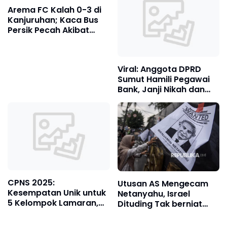
Arema FC Kalah 0-3 di
Kanjuruhan; Kaca Bus
Persik Pecah Akibat
Pelemparan Batu
Viral: Anggota DPRD
Sumut Hamili Pegawai
Bank, Janji Nikah dan
Kabur Setelah
Kehamilan
CPNS 2025:
Utusan AS Mengecam
Kesempatan Unik untuk
Netanyahu, Israel
5 Kelompok Lamaran,
Dituding Tak berniat
Terbebas dari
Menghentikan Serangan
Kompetisi Sengit!
ke Gaza