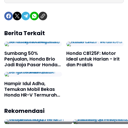
Berita Terkait
Sumbang 50%
Honda CB125F: Motor
Penjualan, Honda Brio
Ideal untuk Harian - Irit
Jadi Raja Pasar Honda
dan Praktis
di Indonesia Semester
Pertama 2025
Hampir Idul Adha,
Temukan Mobil Bekas
Honda HR-V Termurah
dengan Tahun Terbaik!
Hampir Idul Adha,
Sumbang 50% Penjual
Rekomendasi
Temukan Mobil Bekas
Honda Brio Jadi Raja
Honda HR-V Termurah
Pasar Honda di Indon
dengan Tahun Terbaik!
Semester Pertama 2