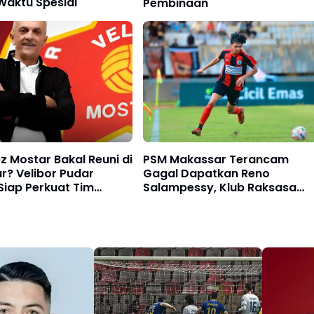
 Waktu Spesial
Pembinaan
z Mostar Bakal Reuni di
PSM Makassar Terancam
r? Velibor Pudar
Gagal Dapatkan Reno
Siap Perkuat Tim
Salampessy, Klub Raksasa
han Darije Kalezic di
Super League Mulai Bergerak