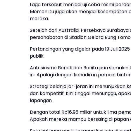
Laga tersebut menjadi uji coba resmi per
Momen itu juga akan menjadi kesempatan 
mereka.
Setelah dari Australia, Persebaya Suraba
persahabatan di Stadion Gelora Bung Tomo
Pertandingan yang digelar pada 19 Juli 2025
publik.
Antusiasme Bonek dan Bonita pun semakin 
ini. Apalagi dengan kehadiran pemain binta
Strategi belanja jor-joran ini menunjukka
dan kompetitif. Kini tinggal menunggu, apak
lapangan.
Dengan total Rp16,96 miliar untuk lima pem
Apakah mereka mampu bersaing di papan a
Satu hal yang pasti, tekanan kini ada di p