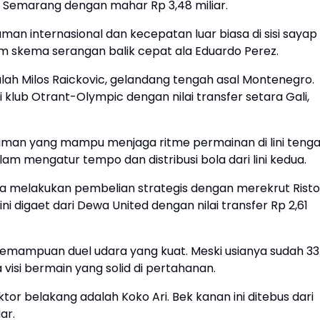
IS Semarang dengan mahar Rp 3,48 miliar.
man internasional dan kecepatan luar biasa di sisi sayap
lam skema serangan balik cepat ala Eduardo Perez.
ah Milos Raickovic, gelandang tengah asal Montenegro.
i klub Otrant-Olympic dengan nilai transfer setara Gali,
aman yang mampu menjaga ritme permainan di lini tenga
am mengatur tempo dan distribusi bola dari lini kedua.
uga melakukan pembelian strategis dengan merekrut Risto
ni digaet dari Dewa United dengan nilai transfer Rp 2,61
kemampuan duel udara yang kuat. Meski usianya sudah 33
 visi bermain yang solid di pertahanan.
or belakang adalah Koko Ari. Bek kanan ini ditebus dari
ar.