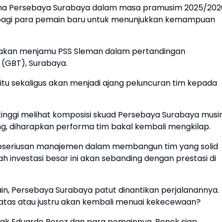
dana Persebaya Surabaya dalam masa pramusim 2025/202
bagi para pemain baru untuk menunjukkan kemampuan
ya akan menjamu PSS Sleman dalam pertandingan
 (GBT), Surabaya.
 itu sekaligus akan menjadi ajang peluncuran tim kepada
tinggi melihat komposisi skuad Persebaya Surabaya mus
ng, diharapkan performa tim bakal kembali mengkilap.
n keseriusan manajemen dalam membangun tim yang solid
ah investasi besar ini akan sebanding dengan prestasi di
ain, Persebaya Surabaya patut dinantikan perjalanannya.
tas atau justru akan kembali menuai kekecewaan?
undak Eduardo Perez dan para pemainnya. Bonek siap