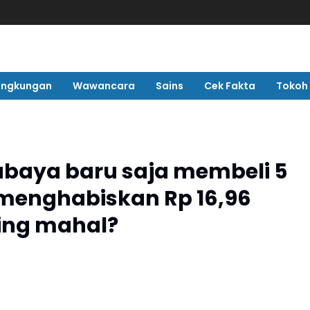
ingkungan
Wawancara
Sains
Cek Fakta
Tokoh
abaya baru saja membeli 5
menghabiskan Rp 16,96
ling mahal?