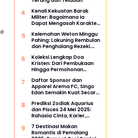
Terang dan Teladan
Kenali Kekuatan Barak
Militer: Bagaimana Ia
Dapat Mengasah Karakter
Anak Anda?
ad
Kelemahan Weton Minggu
Pahing: Lakuning Rembulan
dan Penghalang Rezeki.
Apa Itu?
Koleksi Lengkap Doa
Kristen: Dari Pembukaan
Hingga Permohonan
Syafaat
Daftar Sponsor dan
Apparel Arema FC, Singo
Edan Semakin Kuat Secara
Finansial, Siap Berlari
Prediksi Zodiak Aquarius
Kencang di Super League
dan Pisces 24 Mei 2025:
2025
Rahasia Cinta, Karier,
Kesehatan, dan Keuangan
7 Destinasi Makan
Anda
Romantis di Pemalang