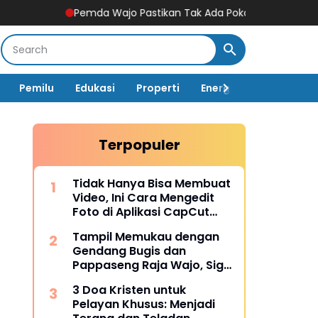
Pemda Wajo Pastikan Tak Ada Pokok Pikiran DPRD di Dinas PU
Pemilu
Edukasi
Properti
Energi
Pemerintah
Terpopuler
Tidak Hanya Bisa Membuat
Video, Ini Cara Mengedit
Foto di Aplikasi CapCut
Lengkap dengan Fitur-
Tampil Memukau dengan
fiturnya
Gendang Bugis dan
Pappaseng Raja Wajo, Sigit
Rakaha Utomo Raih Juara
3 Doa Kristen untuk
2 Talent Show
Pelayan Khusus: Menjadi