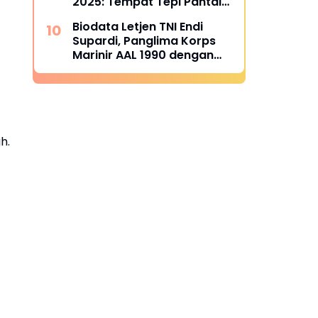
2025: Tempat Tepi Pantai
yang Bikin Foto Melejitkan
Biodata Letjen TNI Endi
Engagement
Supardi, Panglima Korps
Marinir AAL 1990 dengan
Berbagai Tanda Jasa
h.