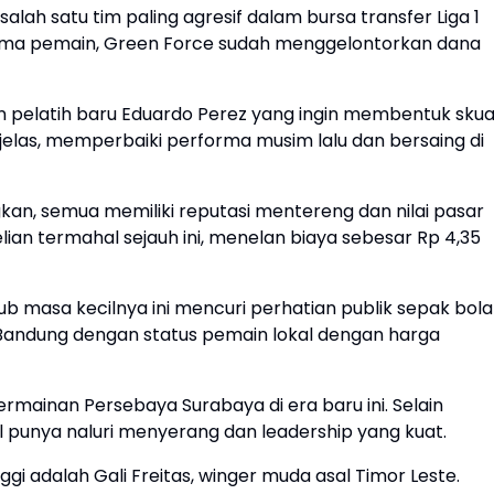
lah satu tim paling agresif dalam bursa transfer Liga 1
lima pemain, Green Force sudah menggelontorkan dana
an pelatih baru Eduardo Perez yang ingin membentuk sku
jelas, memperbaiki performa musim lalu dan bersaing di
kan, semua memiliki reputasi mentereng dan nilai pasar
lian termahal sejauh ini, menelan biaya sebesar Rp 4,35
b masa kecilnya ini mencuri perhatian publik sepak bola
 Bandung dengan status pemain lokal dengan harga
permainan Persebaya Surabaya di era baru ini. Selain
unya naluri menyerang dan leadership yang kuat.
i adalah Gali Freitas, winger muda asal Timor Leste.