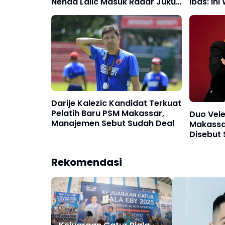
Nenad Lalic Masuk Radar Juku
Ibas: Ini
Eja
Darije Kalezic Kandidat Terkuat
Pelatih Baru PSM Makassar,
Duo Vele
Manajemen Sebut Sudah Deal
Makassa
Disebut 
Kepelati
PSM
Rekomendasi