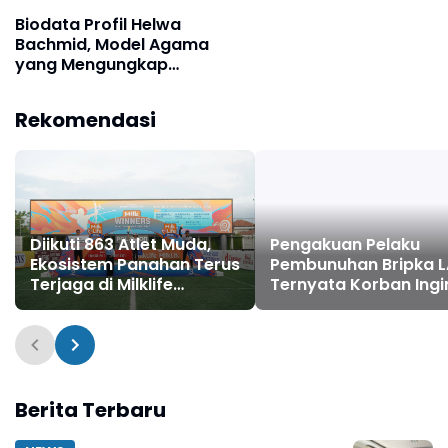
Biodata Profil Helwa
Bachmid, Model Agama
yang Mengungkap
Pernikahannya yang
Rahasia dengan Habib
Rekomendasi
Bahar
Pengakuan Pelaku
Pembunuhan Bripka L
Diikuti 863 Atlet Muda,
Ternyata Korban Ingi
Ekosistem Panahan Terus
Melerai Perkelahian
Terjaga di Milklife
Pamannya
Archery Challenge
Berita Terbaru