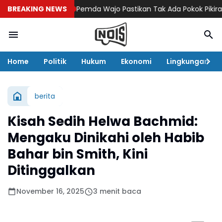
BREAKING NEWS
Pemda Wajo Pastikan Tak Ada Pokok Pikiran DPRD
Home
Politik
Hukum
Ekonomi
Lingkungan
berita
Kisah Sedih Helwa Bachmid:
Mengaku Dinikahi oleh Habib
Bahar bin Smith, Kini
Ditinggalkan
November 16, 2025
3 menit baca