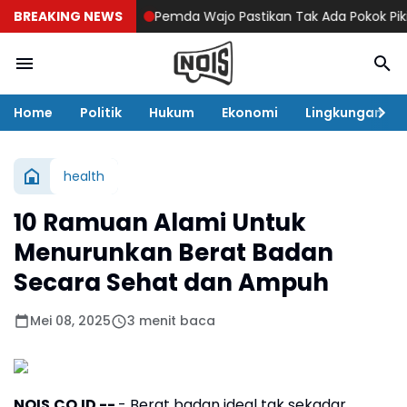
BREAKING NEWS
Pemda Wajo Pastikan Tak Ada Pokok Pikiran D
Home
Politik
Hukum
Ekonomi
Lingkungan
health
10 Ramuan Alami Untuk
Menurunkan Berat Badan
Secara Sehat dan Ampuh
Mei 08, 2025
3 menit baca
NOIS.CO.ID --
- Berat badan ideal tak sekadar