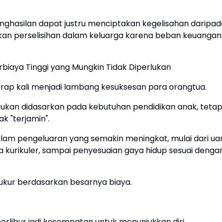
ghasilan dapat justru menciptakan kegelisahan daripad
an perselisihan dalam keluarga karena beban keuangan
biaya Tinggi yang Mungkin Tidak Diperlukan
erap kali menjadi lambang kesuksesan para orangtua.
bukan didasarkan pada kebutuhan pendidikan anak, tetap
k "terjamin".
dalam pengeluaran yang semakin meningkat, mulai dari ua
ra kurikuler, sampai penyesuaian gaya hidup sesuai denga
iukur berdasarkan besarnya biaya.
erlibur jadi kesempatan untuk menunjukkan diri.