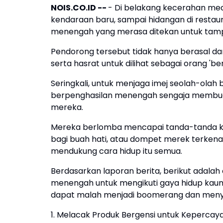
NOIS.CO.ID --
- Di belakang kecerahan med
kendaraan baru, sampai hidangan di restaur
menengah yang merasa ditekan untuk tamp
Pendorong tersebut tidak hanya berasal dari
serta hasrat untuk dilihat sebagai orang 'ber
Seringkali, untuk menjaga imej seolah-olah be
berpenghasilan menengah sengaja membuat 
mereka.
Mereka berlomba mencapai tanda-tanda kem
bagi buah hati, atau dompet merek terkenal
mendukung cara hidup itu semua.
Berdasarkan laporan berita, berikut adala
menengah untuk mengikuti gaya hidup kaum b
dapat malah menjadi boomerang dan menyul
1. Melacak Produk Bergensi untuk Kepercaya