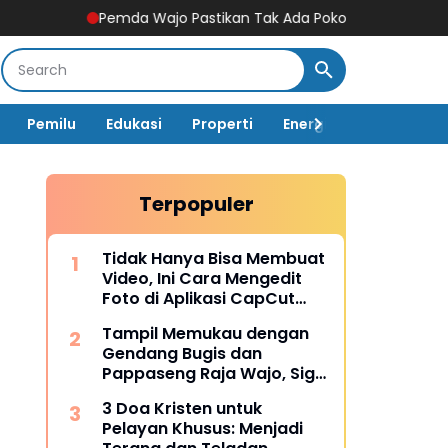
Pemda Wajo Pastikan Tak Ada Pokok Pikiran DPRD di Dinas 
Pemilu
Edukasi
Properti
Energi
Pemerintah
Terpopuler
Tidak Hanya Bisa Membuat
Video, Ini Cara Mengedit
Foto di Aplikasi CapCut
Lengkap dengan Fitur-
Tampil Memukau dengan
fiturnya
Gendang Bugis dan
Pappaseng Raja Wajo, Sigit
Rakaha Utomo Raih Juara
3 Doa Kristen untuk
2 Talent Show
Pelayan Khusus: Menjadi