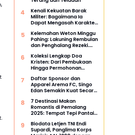
Terang dan Teladan
,
Kenali Kekuatan Barak
Militer: Bagaimana Ia
Dapat Mengasah Karakter
Anak Anda?
Kelemahan Weton Minggu
Pahing: Lakuning Rembulan
dan Penghalang Rezeki.
Apa Itu?
Koleksi Lengkap Doa
Kristen: Dari Pembukaan
Hingga Permohonan
Syafaat
t
Daftar Sponsor dan
Apparel Arema FC, Singo
Edan Semakin Kuat Secara
Finansial, Siap Berlari
7 Destinasi Makan
Kencang di Super League
Romantis di Pemalang
2025
2025: Tempat Tepi Pantai
.
yang Bikin Foto Melejitkan
Biodata Letjen TNI Endi
Engagement
Supardi, Panglima Korps