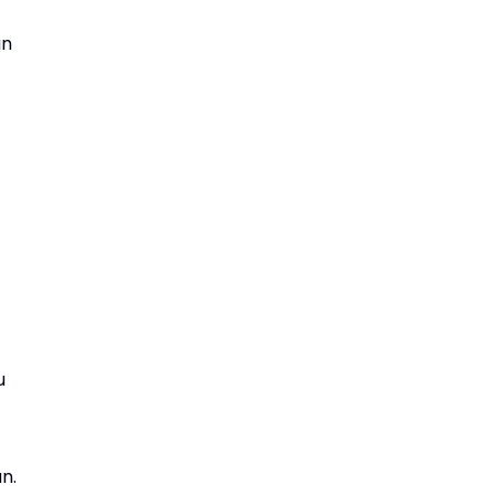
an
u
n.