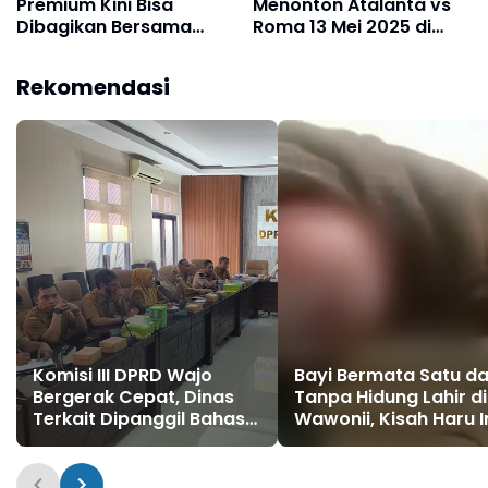
Menonton Atalanta vs
Premium Kini Bisa
Roma 13 Mei 2025 di
Dibagikan Bersama
Liga Italia, Simak Di Sini!
Pasangan Anda
Rekomendasi
Komisi III DPRD Wajo
Bayi Bermata Satu d
Bergerak Cepat, Dinas
Tanpa Hidung Lahir di
Terkait Dipanggil Bahas
Wawonii, Kisah Haru I
Pelanggaran Sempadan
Viral di Media Sosial
Jalan