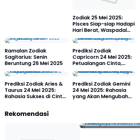
Zodiak 25 Mei 2025:
Pisces Siap-siap Hadapi
Hari Berat, Waspadai
Gelombang Energi
Negatif!
Ramalan Zodiak
Prediksi Zodiak
Sagitarius: Senin
Capricorn 24 Mei 2025:
Beruntung 26 Mei 2025
Petualangan Cinta,
Karir, Kesehatan, dan
Keuangan
Prediksi Zodiak Aries &
Prediksi Zodiak Gemini
Taurus 24 Mei 2025:
24 Mei 2025: Rahasia
Rahasia Sukses di Cinta,
yang Akan Mengubah
Kerja, Kesehatan &
Hidup Anda dalam
Prediksi Zodiak Aries 
Keuangan
Cinta, Karier,
Rekomendasi
Taurus 24 Mei 2025:
Kesehatan, dan
Rahasia Sukses di Cin
Keuangan
Kerja, Kesehatan &
Keuangan