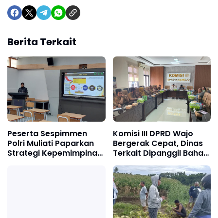
Berita Terkait
Peserta Sespimmen
Komisi III DPRD Wajo
Polri Muliati Paparkan
Bergerak Cepat, Dinas
Strategi Kepemimpinan
Terkait Dipanggil Bahas
Perubahan Lewat SFAS
Pelanggaran Sempadan
di FGD Pontianak
Jalan