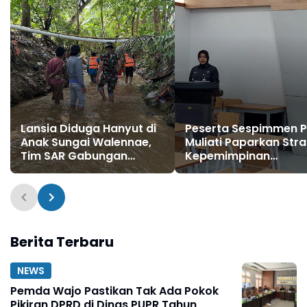
Lansia Diduga Hanyut di
Peserta Sespimmen Po
Anak Sungai Walennae,
Muliati Paparkan Stra
Tim SAR Gabungan
Kepemimpinan
Lakukan Pencarian
Perubahan Lewat SFA
FGD Pontianak
Berita Terbaru
NEWS
Pemda Wajo Pastikan Tak Ada Pokok
Pikiran DPRD di Dinas PUPR Tahun