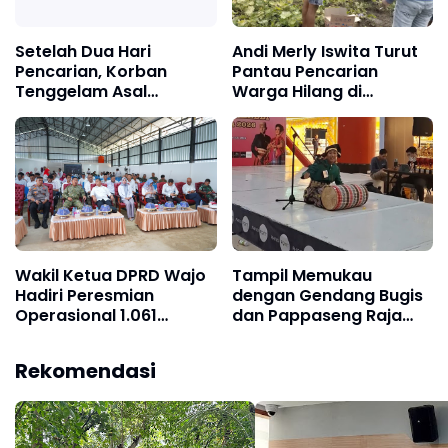
Setelah Dua Hari
Andi Merly Iswita Turut
Pencarian, Korban
Pantau Pencarian
Tenggelam Asal
Warga Hilang di
Sabbangparu
Sabbangparu
Ditemukan di Muara
Sungai Latonro Bone
Wakil Ketua DPRD Wajo
Tampil Memukau
Hadiri Peresmian
dengan Gendang Bugis
Operasional 1.061
dan Pappaseng Raja
Koperasi
Wajo, Sigit Rakaha
Desa/Kelurahan Merah
Utomo Raih Juara 2
Rekomendasi
Putih
Talent Show