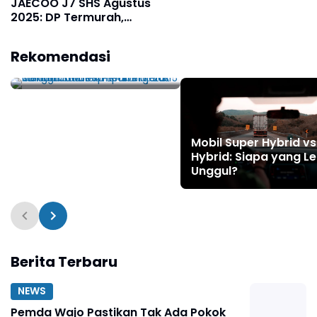
JAECOO J7 SHS Agustus
2025: DP Termurah,
Cicilan Terjangkau di
Contoh Soal IPA
Mandiri dan BCA
Rekomendasi
Pembelajaran Mendalam
Deep Learning: Zat
Tunggal dan Campuran
Kelas 5 SD dan Jawaban
Mobil Super Hybrid vs
Hybrid: Siapa yang Le
Unggul?
Berita Terbaru
NEWS
Pemda Wajo Pastikan Tak Ada Pokok