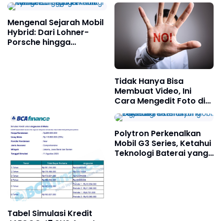
Mengenal Sejarah Mobil
Hybrid: Dari Lohner-
Porsche hingga
Teknologi Ramah
Lingkungan Saat Iniv
Tidak Hanya Bisa
Membuat Video, Ini
Cara Mengedit Foto di
Aplikasi CapCut
Lengkap dengan Fitur-
fiturnya
Polytron Perkenalkan
Mobil G3 Series, Ketahui
Teknologi Baterai yang
Digunakan
Tabel Simulasi Kredit