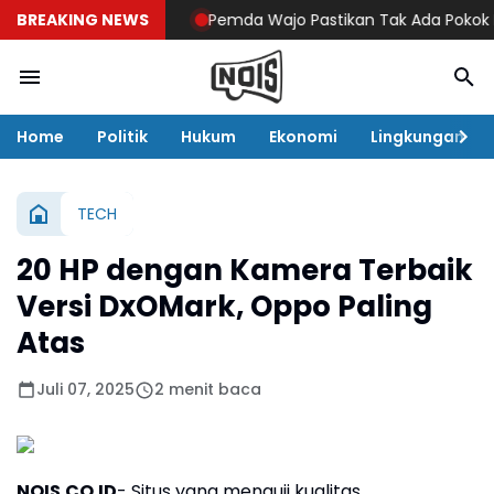
BREAKING NEWS
Pemda Wajo Pastikan Tak Ada Pokok Pikira
Home
Politik
Hukum
Ekonomi
Lingkungan
TECH
20 HP dengan Kamera Terbaik
Versi DxOMark, Oppo Paling
Atas
Juli 07, 2025
2 menit baca
NOIS.CO.ID
- Situs yang menguji kualitas