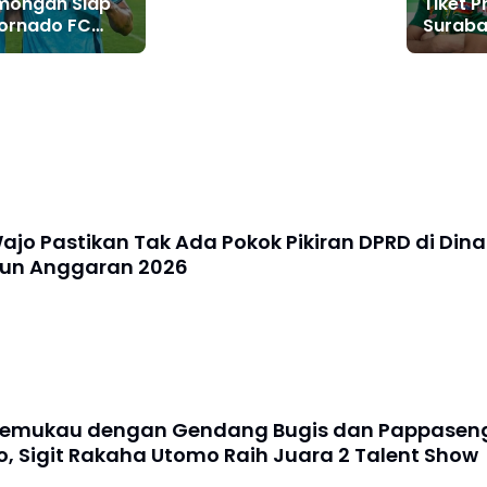
amongan Siap
Tiket 
Ritme Cepat dan Cuaca
Tornado FC
Suraba
Panas
 Bermain
Membu
aman di
jo Pastikan Tak Ada Pokok Pikiran DPRD di Dina
hun Anggaran 2026
Memukau dengan Gendang Bugis dan Pappasen
o, Sigit Rakaha Utomo Raih Juara 2 Talent Show