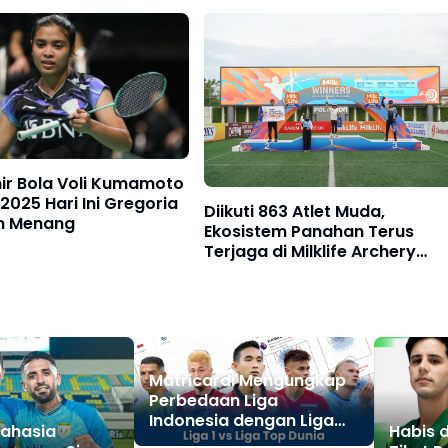
r 2025
hir Bola Voli Kumamoto
2025 Hari Ini Gregoria
Diikuti 863 Atlet Muda,
an Menang
Ekosistem Panahan Terus
Terjaga di Milklife Archery
Challenge
Matricardi Mengungkap
Perbedaan Liga
Indonesia dengan Liga
Rahasia
Habis 
Sebelumnya, Menyoroti