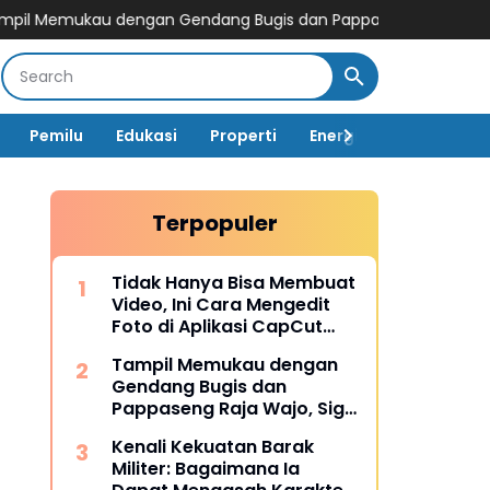
u dengan Gendang Bugis dan Pappaseng Raja Wajo, Sigit Rakah
Pemilu
Edukasi
Properti
Energi
Pemerintah
Terpopuler
Tidak Hanya Bisa Membuat
Video, Ini Cara Mengedit
Foto di Aplikasi CapCut
Lengkap dengan Fitur-
Tampil Memukau dengan
fiturnya
Gendang Bugis dan
Pappaseng Raja Wajo, Sigit
Rakaha Utomo Raih Juara
Kenali Kekuatan Barak
2 Talent Show
Militer: Bagaimana Ia