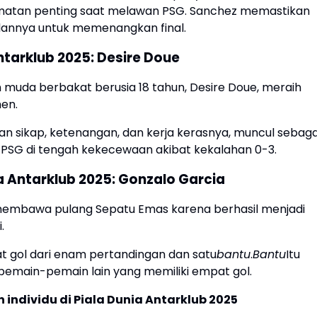
amatan penting saat melawan PSG. Sanchez memastikan
nnya untuk memenangkan final.
tarklub 2025: Desire Doue
n muda berbakat berusia 18 tahun, Desire Doue, meraih
en.
 sikap, ketenangan, dan kerja kerasnya, muncul sebaga
gi PSG di tengah kekecewaan akibat kekalahan 0-3.
a Antarklub 2025: Gonzalo Garcia
, membawa pulang Sepatu Emas karena berhasil menjadi
.
t gol dari enam pertandingan dan satu
bantu
.
Bantu
Itu
pemain-pemain lain yang memiliki empat gol.
ndividu di Piala Dunia Antarklub 2025