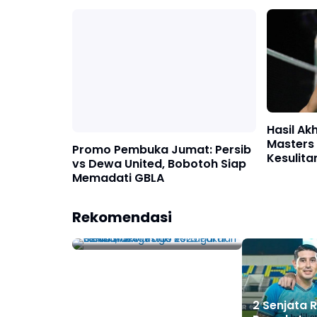
322
Novembe
Hasil Ak
Masters 
Promo Pembuka Jumat: Persib
Kesulit
vs Dewa United, Bobotoh Siap
Memadati GBLA
Prediksi Skor Porto vs
Rekomendasi
Guimaraes di Liga
Portugal Hari Selasa, 12
Agustus 2025 Pukul 02.45
WIB
2 Senjata 