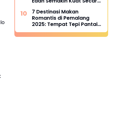
Edan Semakin Kuat Secara
Finansial, Siap Berlari
7 Destinasi Makan
Kencang di Super League
Romantis di Pemalang
2025
lo
2025: Tempat Tepi Pantai
yang Bikin Foto Melejitkan
Engagement
k