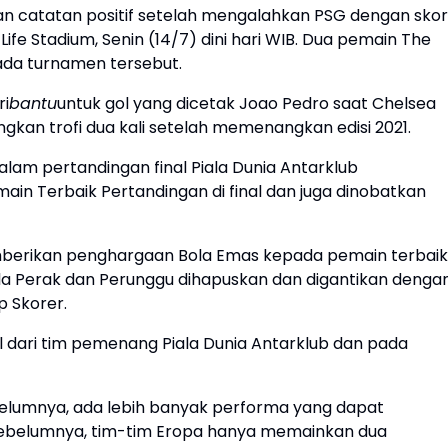
 catatan positif setelah mengalahkan PSG dengan skor
tLife Stadium, Senin (14/7) dini hari WIB. Dua pemain The
ada turnamen tersebut.
ri
bantu
untuk gol yang dicetak Joao Pedro saat Chelsea
kan trofi dua kali setelah memenangkan edisi 2021.
dalam pertandingan final Piala Dunia Antarklub
n Terbaik Pertandingan di final dan juga dinobatkan
memberikan penghargaan Bola Emas kepada pemain terbaik
Bola Perak dan Perunggu dihapuskan dan digantikan denga
p Skorer.
l dari tim pemenang Piala Dunia Antarklub dan pada
sebelumnya, ada lebih banyak performa yang dapat
ebelumnya, tim-tim Eropa hanya memainkan dua