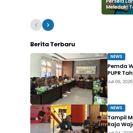
Persela L
Meledak! 
Tidak Bisa
dengan Ny
Surajaya
Berita Terbaru
NEWS
Pemda Wa
PUPR Ta
Juli 06, 2026
NEWS
Tampil 
Raja Waj
Juli 04, 2026