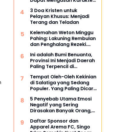
Dapat Mengasah Karakter
Anak Anda?
3 Doa Kristen untuk
Pelayan Khusus: Menjadi
Terang dan Teladan
Kelemahan Weton Minggu
Pahing: Lakuning Rembulan
dan Penghalang Rezeki.
Apa Itu?
Ini adalah Bumi Benuanta,
Provinsi Ini Menjadi Daerah
Paling Terpencil di
Indonesia Melebihi Papua
Tempat Oleh-Oleh Kekinian
dan Papua Barat
n
di Salatiga yang Sedang
Populer. Yang Paling Dicari
Wisatawan.
5 Penyebab Utama Emosi
Negatif yang Sering
Dirasakan Banyak Orang,
Apakah Kamu Juga
Daftar Sponsor dan
Merasakannya?
Apparel Arema FC, Singo