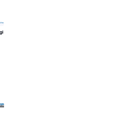
gi
a
u ChatGPT? Kunci
n Modul 3.4
Ajar Cetak
s AI PINTAR
ag 2025