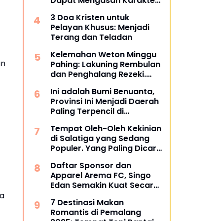
Dapat Mengasah Karakter
Anak Anda?
3 Doa Kristen untuk
Pelayan Khusus: Menjadi
Terang dan Teladan
Kelemahan Weton Minggu
an
Pahing: Lakuning Rembulan
dan Penghalang Rezeki.
Apa Itu?
Ini adalah Bumi Benuanta,
Provinsi Ini Menjadi Daerah
Paling Terpencil di
Indonesia Melebihi Papua
Tempat Oleh-Oleh Kekinian
dan Papua Barat
di Salatiga yang Sedang
Populer. Yang Paling Dicari
Wisatawan.
Daftar Sponsor dan
Apparel Arema FC, Singo
Edan Semakin Kuat Secara
Finansial, Siap Berlari
ta
7 Destinasi Makan
Kencang di Super League
Romantis di Pemalang
2025