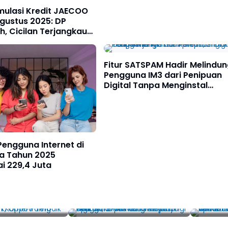
mulasi Kredit JAECOO
gustus 2025: DP
, Cicilan Terjangkau
ri dan BCA
Fitur SATSPAM Hadir Melindun
Pengguna IM3 dari Penipuan
Digital Tanpa Menginstal
Aplikasi, Simak Cara Kerjany
engguna Internet di
ia Tahun 2025
i 229,4 Juta
gan Kamera
Fitur SATSPAM Hadir
Apa It
rsi DxOMark,
Melindungi Pengguna IM3
Jawaba
g Atas
dari Penipuan Digital
Bahan 
Tanpa Menginstal
Berbasi
Aplikasi, Simak Cara
Kemen