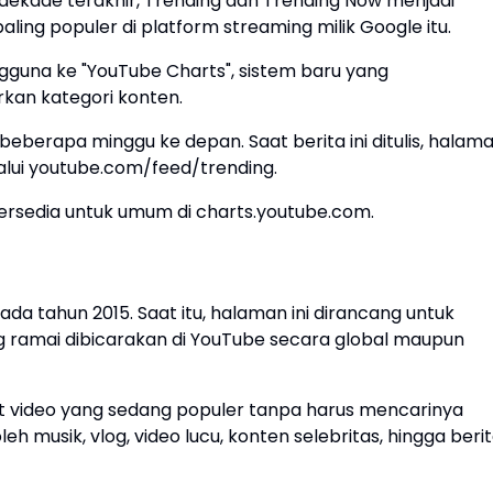
 dekade terakhir, Trending dan Trending Now menjadi
ng populer di platform streaming milik Google itu.
guna ke "YouTube Charts", sistem baru yang
kan kategori konten.
beberapa minggu ke depan. Saat berita ini ditulis, halam
alui youtube.com/feed/trending.
tersedia untuk umum di charts.youtube.com.
ada tahun 2015. Saat itu, halaman ini dirancang untuk
g ramai dibicarakan di YouTube secara global maupun
at video yang sedang populer tanpa harus mencarinya
leh musik, vlog, video lucu, konten selebritas, hingga beri