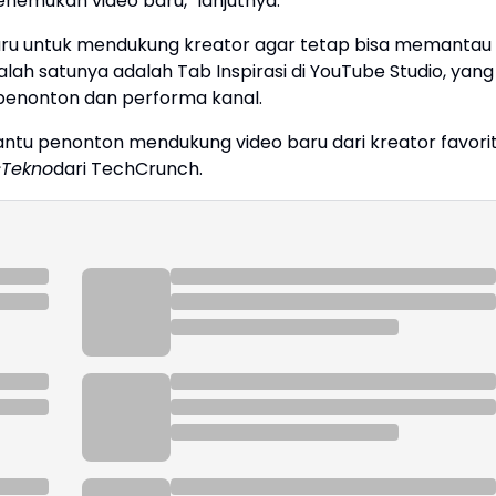
nemukan video baru," lanjutnya.
baru untuk mendukung kreator agar tetap bisa memantau
h satunya adalah Tab Inspirasi di YouTube Studio, yang
penonton dan performa kanal.
antu penonton mendukung video baru dari kreator favori
Tekno
dari TechCrunch.