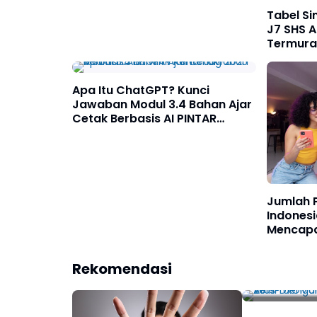
Tabel Si
J7 SHS A
Termurah
di Mandi
Apa Itu ChatGPT? Kunci
Jawaban Modul 3.4 Bahan Ajar
Cetak Berbasis AI PINTAR
Kemenag 2025
Jumlah P
Indones
Mencapa
20 HP den
Rekomendasi
Terbaik Ve
Oppo Palin