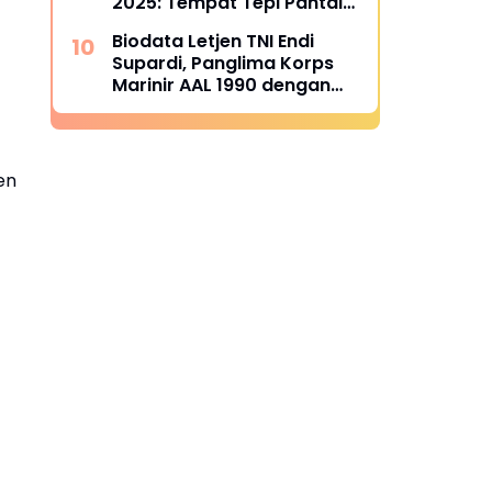
2025: Tempat Tepi Pantai
yang Bikin Foto Melejitkan
Biodata Letjen TNI Endi
Engagement
Supardi, Panglima Korps
Marinir AAL 1990 dengan
Berbagai Tanda Jasa
en