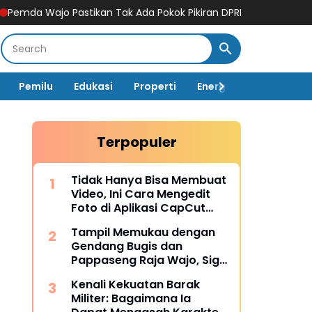
o Pastikan Tak Ada Pokok Pikiran DPRD di Dinas PUPR Tahun An
Pemilu
Edukasi
Properti
Energi
Pemerintah
Terpopuler
Tidak Hanya Bisa Membuat
Video, Ini Cara Mengedit
Foto di Aplikasi CapCut
Lengkap dengan Fitur-
Tampil Memukau dengan
fiturnya
Gendang Bugis dan
Pappaseng Raja Wajo, Sigit
Rakaha Utomo Raih Juara
Kenali Kekuatan Barak
2 Talent Show
Militer: Bagaimana Ia