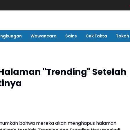
Pemda Waj
ingkungan
Wawancara
Sains
Cek Fakta
Tokoh
alaman "Trending" Setelah
tinya
umumkan bahwa mereka akan menghapus halaman