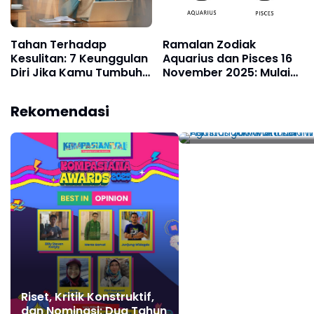
Tahan Terhadap
Ramalan Zodiak
Kesulitan: 7 Keunggulan
Aquarius dan Pisces 16
Diri Jika Kamu Tumbuh
November 2025: Mulai
Dengan Sedikit Uang
dari Cinta, Karir,
Primbon Jawa: Arti
Kesehatan dan
Rekomendasi
Kelahiran 4 Agustus 
Keuangan
Menurut Perhitungan
Wuku dan Weton
Riset, Kritik Konstruktif,
dan Nominasi: Dua Tahun