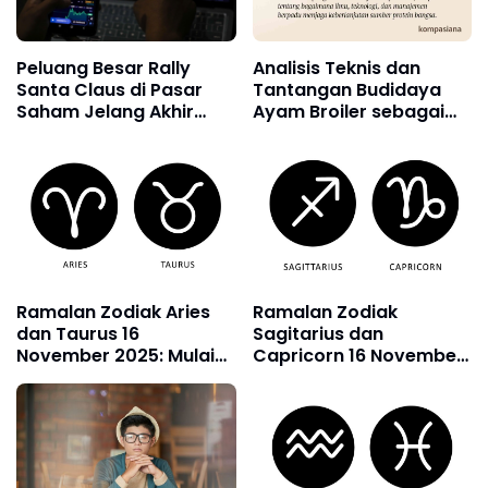
Analisis Teknis dan
Peluang Besar Rally
Tantangan Budidaya
Santa Claus di Pasar
Ayam Broiler sebagai
Saham Jelang Akhir
Komoditas Unggas
Tahun
Panen Cepat
Ramalan Zodiak Aries
Ramalan Zodiak
dan Taurus 16
Sagitarius dan
November 2025: Mulai
Capricorn 16 November
dari Cinta, Karir,
2025: Mulai dari Cinta,
Kesehatan dan
Karir, Kesehatan dan
Keuangan
Keuangan