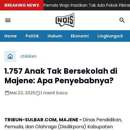
BREAKING NEWS
Pemda Wajo Pastikan Tak Ada Pokok Pikiran D
Home
Politik
Hukum
Ekonomi
Lingkungan
children
1.757 Anak Tak Bersekolah di
Majene: Apa Penyebabnya?
Mei 23, 2025
1 menit baca
TRIBUN-SULBAR.COM, MAJENE -
Dinas Pendidikan,
Pemuda, dan Olahraga (Disdikpora) Kabupaten