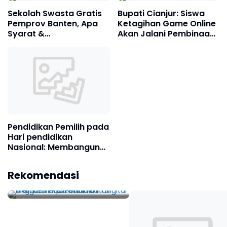
Tafsir
Sekolah Swasta Gratis
Bupati Cianjur: Siswa
Pemprov Banten, Apa
Ketagihan Game Online
Syarat &
Akan Jalani Pembinaan
Mekanismenya?
Bela Negara
Pendidikan Pemilih pada
Hari pendidikan
Nasional: Membangun
Citra Demokrasi yang
Anggaran Rp2 Triliun
Kuat
Rekomendasi
Untuk Transformasi
Pendidikan Digital oleh
Kemendikdasmen