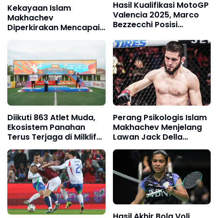
Hasil Kualifikasi MotoGP
Kekayaan Islam
Valencia 2025, Marco
Makhachev
Bezzecchi Posisi
Diperkirakan Mencapai
Terdepan, Alex Marquez
117 Miliar Rupiah, Masih
Peringkat 2
Kalah dari Khabib
Nurmagomedov!
Diikuti 863 Atlet Muda,
Perang Psikologis Islam
Ekosistem Panahan
Makhachev Menjelang
Terus Terjaga di Milklife
Lawan Jack Della
Archery Challenge
Maddalena di UFC 322
Hasil Akhir Bola Voli