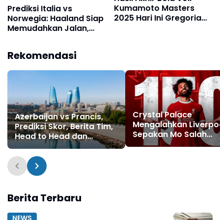
Kumamoto Masters
Prediksi Italia vs
2025 Hari Ini Gregoria
Norwegia: Haaland Siap
Kesulitan Menang
Memudahkan Jalan,
Enam Bintang Ini
Memburu Piala Dunia
Rekomendasi
Pertama
Crystal Palace
Azerbaijan vs Prancis,
Mengalahkan Liverpoo
Prediksi Skor, Berita Tim,
Sepakan Mo Salah
Head to Head dan
Meleset, Henderson J
Lainnya 16 November
Pahlawan
2025
Berita Terbaru
NEWS