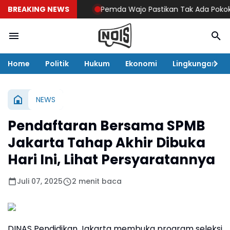
BREAKING NEWS
Pemda Wajo Pastikan Tak Ada Pokok Pikira
Home
Politik
Hukum
Ekonomi
Lingkungan
NEWS
Pendaftaran Bersama SPMB
Jakarta Tahap Akhir Dibuka
Hari Ini, Lihat Persyaratannya
Juli 07, 2025
2 menit baca
DINAS Pendidikan Jakarta membuka program seleksi