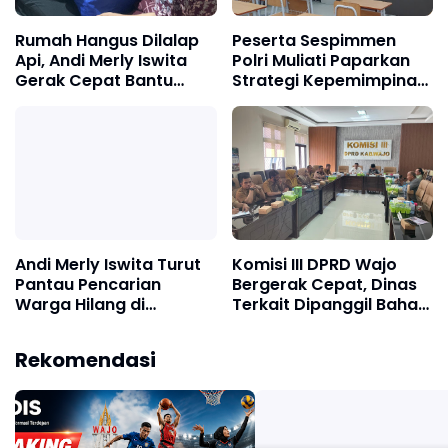
Rumah Hangus Dilalap
Peserta Sespimmen
Api, Andi Merly Iswita
Polri Muliati Paparkan
Gerak Cepat Bantu
Strategi Kepemimpinan
Korban Kebakaran di
Perubahan Lewat SFAS
Pallimae
di FGD Pontianak
Andi Merly Iswita Turut
Komisi III DPRD Wajo
Pantau Pencarian
Bergerak Cepat, Dinas
Warga Hilang di
Terkait Dipanggil Bahas
Sabbangparu
Pelanggaran Sempadan
Jalan
Rekomendasi