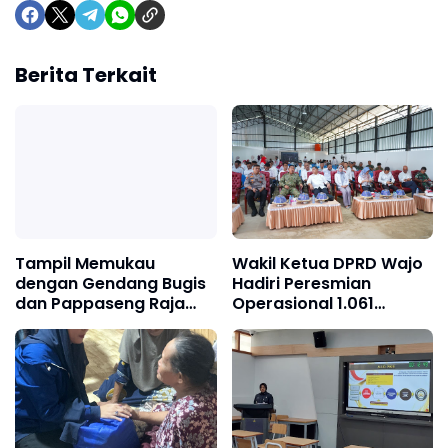
Berita Terkait
Tampil Memukau
Wakil Ketua DPRD Wajo
dengan Gendang Bugis
Hadiri Peresmian
dan Pappaseng Raja
Operasional 1.061
Wajo, Sigit Rakaha
Koperasi
Utomo Raih Juara 2
Desa/Kelurahan Merah
Talent Show
Putih