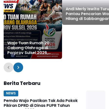
Andi Merly Iswita Turu
Pantau Pencarian Wa
Hilang di Sabbangpa
Wajo Tuan Rumah 20
Cabang Olahraga di
Porprov Sulsel 2026,
Bone Gelar Pembukaan
Berita Terbaru
NEWS
Pemda Wajo Pastikan Tak Ada Pokok
Pikiran DPRD di Dinas PUPR Tahun