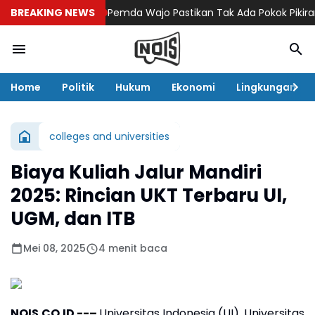
BREAKING NEWS
Pemda Wajo Pastikan Tak Ada Pokok Pikiran DPRD
Home
Politik
Hukum
Ekonomi
Lingkungan
colleges and universities
Biaya Kuliah Jalur Mandiri
2025: Rincian UKT Terbaru UI,
UGM, dan ITB
Mei 08, 2025
4 menit baca
NOIS.CO.ID --–
Universitas Indonesia (UI), Universitas