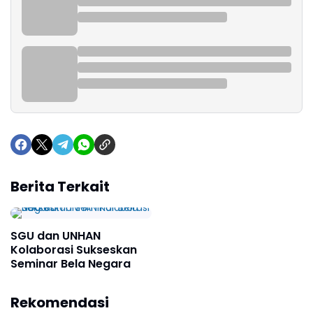
Berita Terkait
SGU dan UNHAN
Kolaborasi Sukseskan
Seminar Bela Negara
Sekolah Rakyat Kotim
Rekomendasi
Siap Untuk Tahun Ajaran