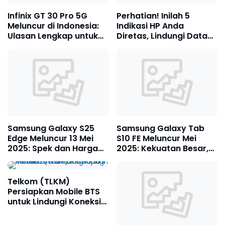
Infinix GT 30 Pro 5G
Perhatian! Inilah 5
Meluncur di Indonesia:
Indikasi HP Anda
Ulasan Lengkap untuk
Diretas, Lindungi Data
Gamer dan Fotografer
Pribadi Anda Sebelum
Terlambat
Samsung Galaxy S25
Samsung Galaxy Tab
Edge Meluncur 13 Mei
S10 FE Meluncur Mei
2025: Spek dan Harga
2025: Kekuatan Besar,
Terungkap!
Teknologi AI Terdepan,
dengan Harga Bersaing
Telkom (TLKM)
Persiapkan Mobile BTS
untuk Lindungi Koneksi
Selama Digiland Run
2025