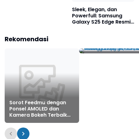
Sleek, Elegan, dan
Powerfull: Samsung
Galaxy S25 Edge Resmi
Meluncur di Indonesia
Persaingan Sengit
Rekomendasi
Pemakai Mobile Bank
BRI, BCA, Mandiri & BNI
Kuarter I/2025: Yang
Tertinggi Capai 40 J
Sorot Feedmu dengan
Ponsel AMOLED dan
Kamera Bokeh Terbaik
Tahun 2025 – Harga
Tetap Terjangkau!