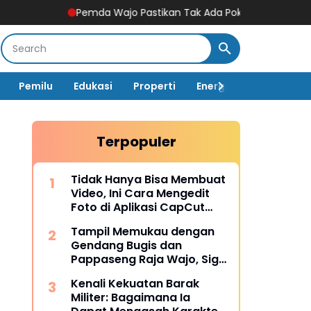
Pemda Wajo Pastikan Tak Ada Pokok Pikiran DPRD di Dinas 
Pemilu
Edukasi
Properti
Energi
Pemerintah
Terpopuler
Tidak Hanya Bisa Membuat
Video, Ini Cara Mengedit
Foto di Aplikasi CapCut
Lengkap dengan Fitur-
Tampil Memukau dengan
fiturnya
Gendang Bugis dan
Pappaseng Raja Wajo, Sigit
Rakaha Utomo Raih Juara
Kenali Kekuatan Barak
2 Talent Show
Militer: Bagaimana Ia