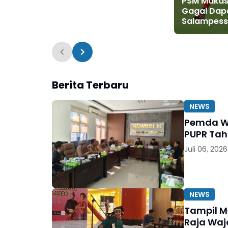
PSM Makas
Gagal Dap
Salampessy
Raksasa S
Mulai Berg
Berita Terbaru
NEWS
Pemda Wa
PUPR Ta
Juli 06, 2026
NEWS
Tampil 
Raja Waj