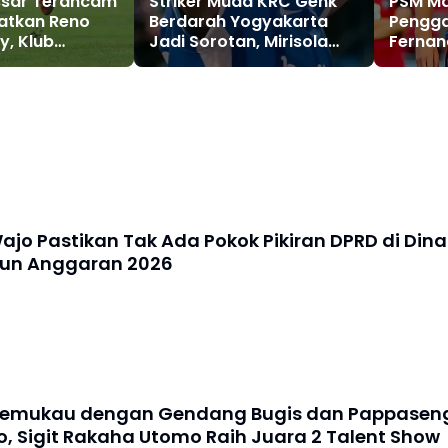
sar Terancam
Striker Muda KRC Genk
PSM Ma
atkan Reno
Berdarah Yogyakarta
Pengga
, Klub
Jadi Sorotan, Mirisola
Fernan
uper League
Disebut Berpotensi
Nenad 
erak
Perkuat Timnas
Juku Ej
Indonesia
jo Pastikan Tak Ada Pokok Pikiran DPRD di Dina
hun Anggaran 2026
Memukau dengan Gendang Bugis dan Pappasen
o, Sigit Rakaha Utomo Raih Juara 2 Talent Show