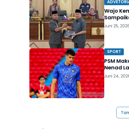
ADVETORI
Wajo Kem
Sampaik
Juni 25, 202
SPORT
PSM Maka
Nenad La
Juni 24, 202
Tam