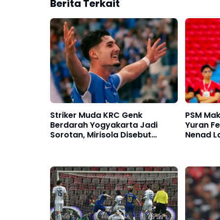
Berita Terkait
Striker Muda KRC Genk
PSM Mak
Berdarah Yogyakarta Jadi
Yuran Fe
Sorotan, Mirisola Disebut
Nenad La
Berpotensi Perkuat Timnas
Eja
Indonesia