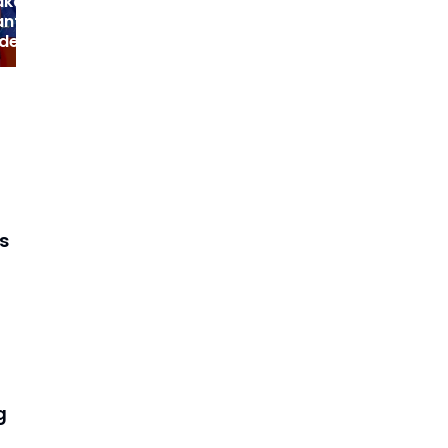
kassar Cari
nti Yuran
des, Bek Serbia
Lalic Masuk Radar
a
s
g