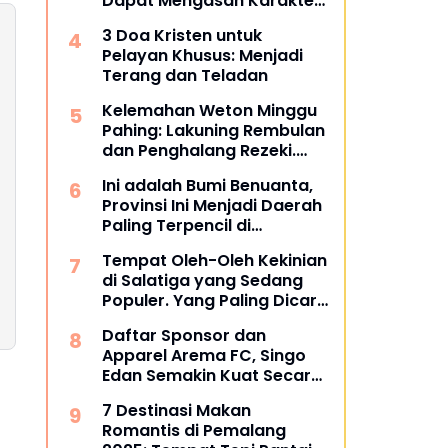
Dapat Mengasah Karakter
Anak Anda?
3 Doa Kristen untuk
Pelayan Khusus: Menjadi
Terang dan Teladan
Kelemahan Weton Minggu
Pahing: Lakuning Rembulan
dan Penghalang Rezeki.
Apa Itu?
Ini adalah Bumi Benuanta,
Provinsi Ini Menjadi Daerah
Paling Terpencil di
Indonesia Melebihi Papua
Tempat Oleh-Oleh Kekinian
dan Papua Barat
di Salatiga yang Sedang
Populer. Yang Paling Dicari
Wisatawan.
Daftar Sponsor dan
Apparel Arema FC, Singo
Edan Semakin Kuat Secara
Finansial, Siap Berlari
7 Destinasi Makan
Kencang di Super League
Romantis di Pemalang
2025