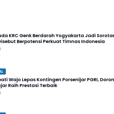
Muda KRC Genk Berdarah Yogyakarta Jadi Sorota
 Disebut Berpotensi Perkuat Timnas Indonesia
6
AL
pati Wajo Lepas Kontingen Porsenijar PGRI, Doro
ajar Raih Prestasi Terbaik
6