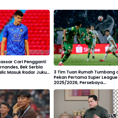
assar Cari Pengganti
rnandes, Bek Serbia
3 Tim Tuan Rumah Tumbang d
lic Masuk Radar Juku
Pekan Pertama Super League
2025/2026, Persebaya
Surabaya Jadi Korban
Pertama!