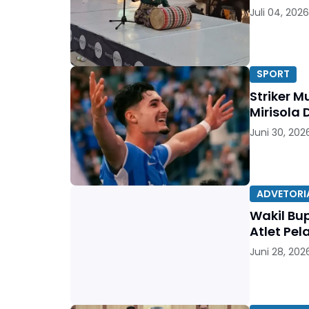
Juli 04, 2026
SPORT
Striker 
Mirisola
Juni 30, 202
ADVETORI
Wakil Bu
Atlet Pel
Juni 28, 202