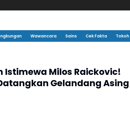
ingkungan
Wawancara
Sains
Cek Fakta
Tokoh
 Istimewa Milos Raickovic!
Datangkan Gelandang Asing