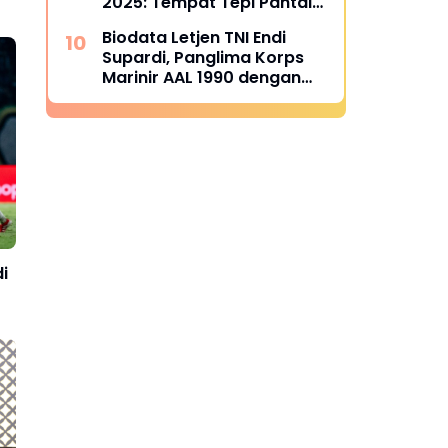
2025: Tempat Tepi Pantai
yang Bikin Foto Melejitkan
Biodata Letjen TNI Endi
Engagement
Supardi, Panglima Korps
Marinir AAL 1990 dengan
Berbagai Tanda Jasa
i