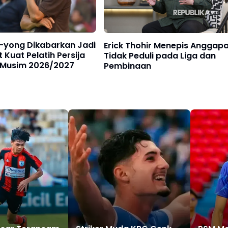
e-yong Dikabarkan Jadi
Erick Thohir Menepis Anggap
 Kuat Pelatih Persija
Tidak Peduli pada Liga dan
 Musim 2026/2027
Pembinaan