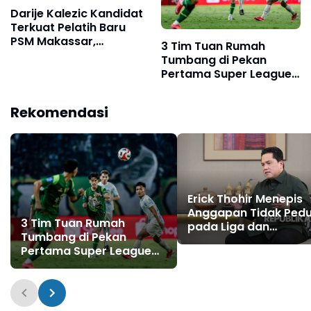
Darije Kalezic Kandidat
Terkuat Pelatih Baru
PSM Makassar,
3 Tim Tuan Rumah
Manajemen Sebut
Tumbang di Pekan
Sudah Deal
Pertama Super League
2025/2026, Persebaya
Surabaya Jadi Korban
Rekomendasi
Pertama!
Erick Thohir Menepis
Anggapan Tidak Pedu
3 Tim Tuan Rumah
pada Liga dan
Tumbang di Pekan
Pembinaan
Pertama Super League
2025/2026, Persebaya
Surabaya Jadi Korban
Pertama!