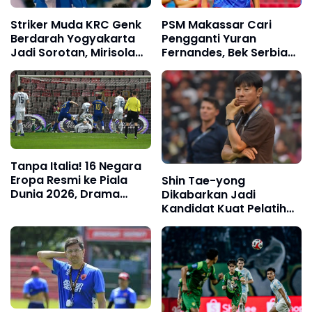
Striker Muda KRC Genk
PSM Makassar Cari
Berdarah Yogyakarta
Pengganti Yuran
Jadi Sorotan, Mirisola
Fernandes, Bek Serbia
Disebut Berpotensi
Nenad Lalic Masuk
Perkuat Timnas
Radar Juku Eja
Indonesia
Tanpa Italia! 16 Negara
Eropa Resmi ke Piala
Shin Tae-yong
Dunia 2026, Drama
Dikabarkan Jadi
Penalti Jadi Penentu
Kandidat Kuat Pelatih
Persija Jakarta Musim
2026/2027