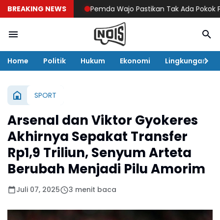
BREAKING NEWS
Pemda Wajo Pastikan Tak Ada Pokok Pikiran DP
Home
Politik
Hukum
Ekonomi
Lingkungan
SPORT
Arsenal dan Viktor Gyokeres
Akhirnya Sepakat Transfer
Rp1,9 Triliun, Senyum Arteta
Berubah Menjadi Pilu Amorim
Juli 07, 2025
3 menit baca