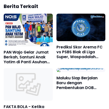
Berita Terkait
Prediksi Skor Arema FC
vs PSBS Biak di Liga
PAN Wajo Gelar Jumat
Super, Waspadalah
Berkah, Santuni Anak
Nasib yang Sama
Yatim di Panti Asuhan
dengan Persebaya
Darussalam
Muhammadiyah
Maluku Siap Berjalan
Baru dengan
Pembentukan DOB
Tahun 2025
FAKTA BOLA - Ketika