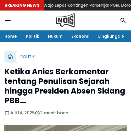
a
Wakil Bupati Wajo Lepas Kontingen Porsenijar PGRI, Dorong Atlet
BREAKING NEWS
Home
Politik
Hukum
Ekonomi
Lingkungan
POLITIK
Ketika Anies Berkomentar
tentang Penulisan Sejarah
hingga Presiden Absen Sidang
PBB...
Juli 14, 2025
2 menit baca