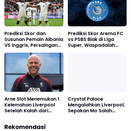
Surajaya
Prediksi Skor dan
Prediksi Skor Arema FC
Susunan Pemain Albania
vs PSBS Biak di Liga
VS Inggris, Persaingan
Super, Waspadalah
Tajam antara Manaj
Nasib yang Sama
dan Kane
dengan Persebaya
Crystal Palace
Arne Slot Menemukan 1
Mengalahkan Liverpool,
Kelemahan Liverpool
Sepakan Mo Salah
Setelah Kalah dari
Meleset, Henderson Jadi
Crystal Palace, Figur
Mereka yang Datang
Pahlawan
Isak Kian Dibutuhkan
Rekomendasi
Pergi dari Persebaya