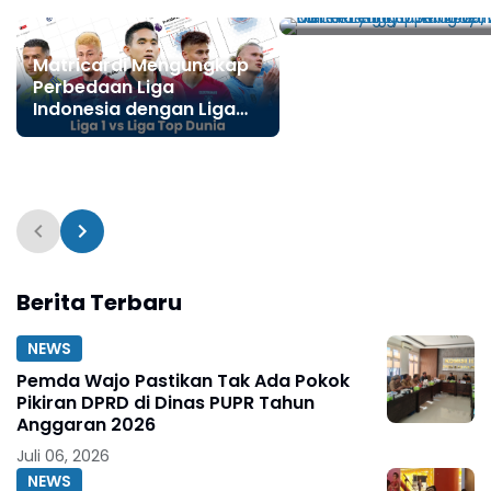
Surabaya! Daftar
Lengkap Transfer Gr
Force di Liga Super
Matricardi Mengungkap
2025/2026
Perbedaan Liga
Indonesia dengan Liga
Sebelumnya, Menyoroti
Ritme Cepat dan Cuaca
Panas
Berita Terbaru
NEWS
Pemda Wajo Pastikan Tak Ada Pokok
Pikiran DPRD di Dinas PUPR Tahun
Anggaran 2026
Juli 06, 2026
NEWS