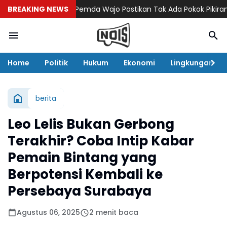
BREAKING NEWS
Pemda Wajo Pastikan Tak Ada Pokok Pikiran DPR
Home
Politik
Hukum
Ekonomi
Lingkungan
berita
Leo Lelis Bukan Gerbong
Terakhir? Coba Intip Kabar
Pemain Bintang yang
Berpotensi Kembali ke
Persebaya Surabaya
Agustus 06, 2025
2 menit baca