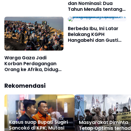
dan Nominasi: Dua
Tahun Menulis tentang
Jakarta
Berbeda Ibu, Ini Latar
Belakang KGPH
Hangabehi dan Gusti
Purboyo, Dua Putra
Pakubuwono XIII yang
Warga Gaza Jadi
Bersaing untuk
Korban Perdagangan
Mendapatkan Tahta
Orang ke Afrika, Diduga
Difasilitasi Militer Israel
Rekomendasi
Kasus suap Bupati Sugiri
Masyarakat Diminta
Sancoko di KPK, Mutasi
Tetap Optimis terha