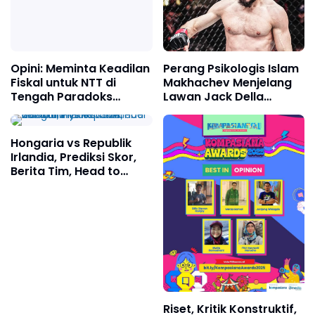
Opini: Meminta Keadilan
Fiskal untuk NTT di
Perang Psikologis Islam
Tengah Paradoks
Makhachev Menjelang
Transfer ke Daerah
Lawan Jack Della
Maddalena di UFC 322
Hongaria vs Republik
Irlandia, Prediksi Skor,
Berita Tim, Head to
Head dan Lainnya 16
November 2025
Riset, Kritik Konstruktif,