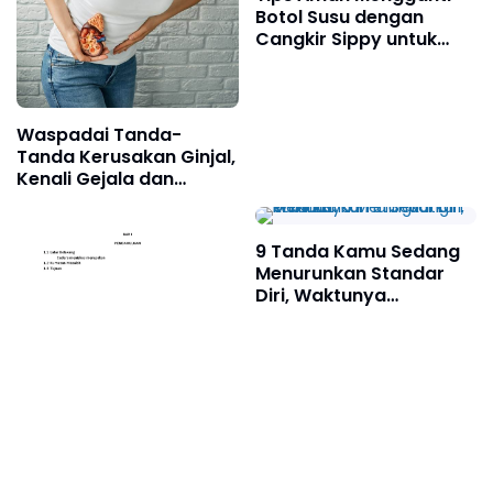
Lain
Botol Susu dengan
Cangkir Sippy untuk
Bayi
Waspadai Tanda-
Tanda Kerusakan Ginjal,
Kenali Gejala dan
Bahayanya Sebelum
Terlambat
9 Tanda Kamu Sedang
Menurunkan Standar
Diri, Waktunya
Meningkatkan Kualitas