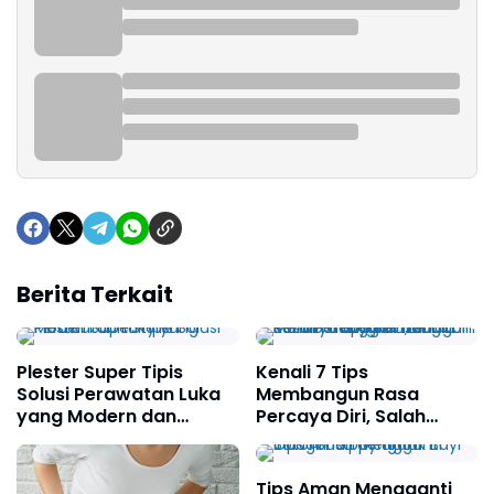
Berita Terkait
Plester Super Tipis
Kenali 7 Tips
Solusi Perawatan Luka
Membangun Rasa
yang Modern dan
Percaya Diri, Salah
Stylish
Satunya Jangan Terlalu
Membandingkan Diri
Sendiri dengan Orang
Tips Aman Mengganti