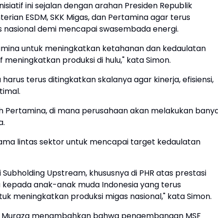
siatif ini sejalan dengan arahan Presiden Republik
erian ESDM, SKK Migas, dan Pertamina agar terus
s nasional demi mencapai swasembada energi.
tamina untuk meningkatkan ketahanan dan kedaulatan
f meningkatkan produksi di hulu," kata Simon.
us terus ditingkatkan skalanya agar kinerja, efisiensi,
timal.
leh Pertamina, di mana perusahaan akan melakukan bany
a.
ma lintas sektor untuk mencapai target kedaulatan
 Subholding Upstream, khususnya di PHR atas prestasi
juga kepada anak-anak muda Indonesia yang terus
uk meningkatkan produksi migas nasional," kata Simon.
a Oki Muraza menambahkan bahwa pengembangan MSF