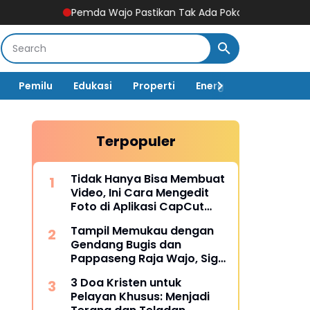
Pemda Wajo Pastikan Tak Ada Pokok Pikiran DPRD di Dinas PU
Pemilu
Edukasi
Properti
Energi
Pemerintah
Terpopuler
Tidak Hanya Bisa Membuat
Video, Ini Cara Mengedit
Foto di Aplikasi CapCut
Lengkap dengan Fitur-
Tampil Memukau dengan
fiturnya
Gendang Bugis dan
Pappaseng Raja Wajo, Sigit
Rakaha Utomo Raih Juara
3 Doa Kristen untuk
2 Talent Show
Pelayan Khusus: Menjadi