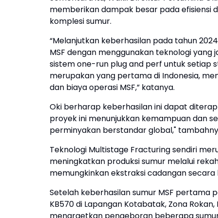
memberikan dampak besar pada efisiensi
komplesi sumur.
“Melanjutkan keberhasilan pada tahun 2024
MSF dengan menggunakan teknologi yang jau
sistem one-run plug and perf untuk setiap 
merupakan yang pertama di Indonesia, menand
dan biaya operasi MSF,” katanya.
Oki berharap keberhasilan ini dapat diterap
proyek ini menunjukkan kemampuan dan se
perminyakan berstandar global," tambahny
Teknologi Multistage Fracturing sendiri me
meningkatkan produksi sumur melalui rekaha
memungkinkan ekstraksi cadangan secara le
Setelah keberhasilan sumur MSF pertama pa
KB570 di Lapangan Kotabatak, Zona Rokan, 
menargetkan pengeboran beberapa sumur Ho