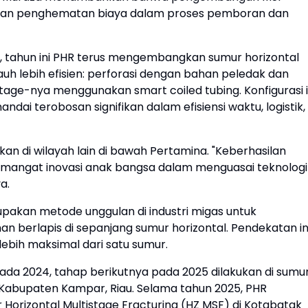
 dan penghematan biaya dalam proses pemboran dan
, tahun ini PHR terus mengembangkan sumur horizontal
h lebih efisien: perforasi dengan bahan peledak dan
stage-nya menggunakan smart coiled tubing. Konfigurasi i
ai terobosan signifikan dalam efisiensi waktu, logistik,
kan di wilayah lain di bawah Pertamina. "Keberhasilan
mangat inovasi anak bangsa dalam menguasai teknologi
a.
rupakan metode unggulan di industri migas untuk
n berlapis di sepanjang sumur horizontal. Pendekatan in
bih maksimal dari satu sumur.
da 2024, tahap berikutnya pada 2025 dilakukan di sumu
Kabupaten Kampar, Riau. Selama tahun 2025, PHR
rizontal Multistage Fracturing (HZ MSF) di Kotabatak