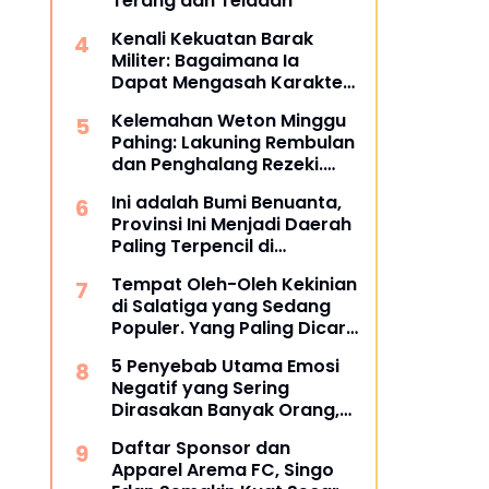
Terang dan Teladan
Kenali Kekuatan Barak
Militer: Bagaimana Ia
Dapat Mengasah Karakter
Anak Anda?
Kelemahan Weton Minggu
Pahing: Lakuning Rembulan
dan Penghalang Rezeki.
Apa Itu?
Ini adalah Bumi Benuanta,
Provinsi Ini Menjadi Daerah
Paling Terpencil di
Indonesia Melebihi Papua
Tempat Oleh-Oleh Kekinian
dan Papua Barat
di Salatiga yang Sedang
Populer. Yang Paling Dicari
Wisatawan.
5 Penyebab Utama Emosi
Negatif yang Sering
Dirasakan Banyak Orang,
Apakah Kamu Juga
Daftar Sponsor dan
Merasakannya?
Apparel Arema FC, Singo